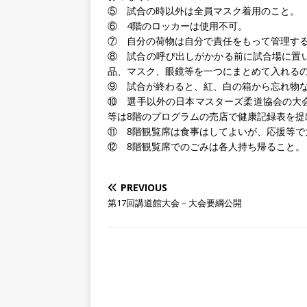
⑤ 試合の時以外は全員マスク着用のこと。
⑥ 4階のロッカーは使用不可。
⑦ 自分の荷物は自分で責任をもって管理す
⑧ 試合の呼び出しがかかる前に試合場に置
品、マスク、眼鏡等を一つにまとめて入れる
⑨ 試合が終わると、紅、白の箱から忘れ物
⑩ 選手以外の日本マスターズ柔道協会の大会
等は8階のプログラムの売店で健康記録表を提
⑪ 8階観覧席は食事はしてよいが、応援等で
⑫ 8階観覧席でのごみは各人持ち帰ること。
PREVIOUS
第17回講道館大会－大会要綱公開