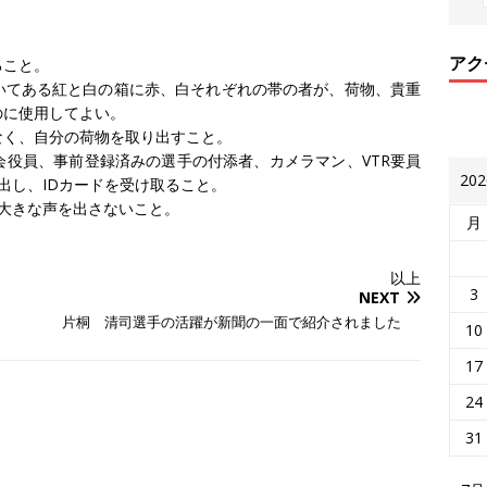
アク
ること。
いてある紅と白の箱に赤、白それぞれの帯の者が、荷物、貴重
のに使用してよい。
なく、自分の荷物を取り出すこと。
役員、事前登録済みの選手の付添者、カメラマン、VTR要員
20
出し、IDカードを受け取ること。
大きな声を出さないこと。
月
以上
3
NEXT
片桐 清司選手の活躍が新聞の一面で紹介されました
10
17
24
31