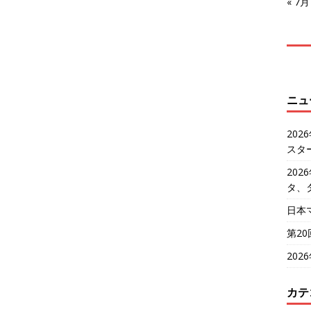
« 7月
ニュ
20
スタ
20
タ、
日本
第2
20
カテ