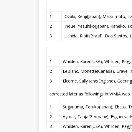
1
Ozaki, Kenji(Japan), Matsumoto, T
2
Inoue, Yasuhiko(Japan), Kaneko, 
3
Uchida, Rioiti(Brazil), Dos Santos, L
1
Whilden, Karen(USA), Whilden, Pegg
2
LeBlanc, Monette(Canada), Gravel, G
3
Elcome, Sally Jane(England), Geerin
corrected later as followings in WMJA web
1
Suganuma, Teruko(Japan), Ebato, 
2
Aymar, Tanja(Germany), Esguerra, N
3
Whilden, Karen(USA), Whilden, Pegg