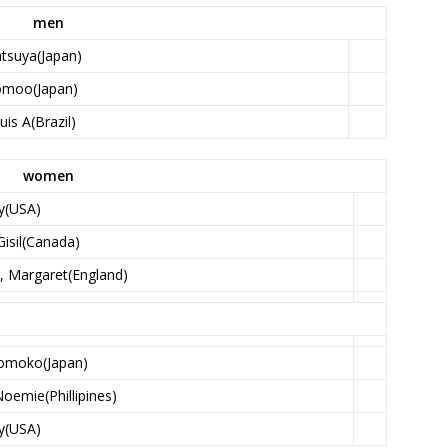
men
atsuya(Japan)
Tomoo(Japan)
uis A(Brazil)
women
y(USA)
isil(Canada)
g, Margaret(England)
Tomoko(Japan)
oemie(Phillipines)
y(USA)