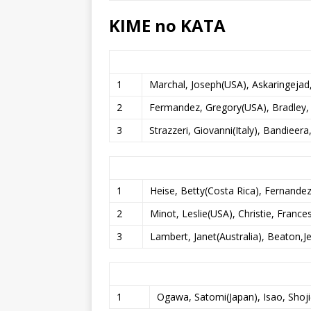
KIME no KATA
1
Marchal, Joseph(USA), Askaringejad
2
Fermandez, Gregory(USA), Bradley,
3
Strazzeri, Giovanni(Italy), Bandieera
1
Heise, Betty(Costa Rica), Fernande
2
Minot, Leslie(USA), Christie, France
3
Lambert, Janet(Australia), Beaton,Je
1
Ogawa, Satomi(Japan), Isao, Shoji