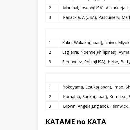
2
Marchal, Joseph(USA), Askarinejad,
3
Panackia, Al(USA), Pasquinelly, Ma
1
Kako, Wakako(Japan), Ichino, Miyok
2
Esglierra, Noemie(Phillipines), Aym
3
Fernandez, Robin(USA), Heise, Betty
1
Yokoyama, Etsuko(Japan), Imao, Sh
2
Komatsu, Sueko(Japan), Komatsu, S
3
Brown, Angela(England), Fennwick, B
KATAME no KATA