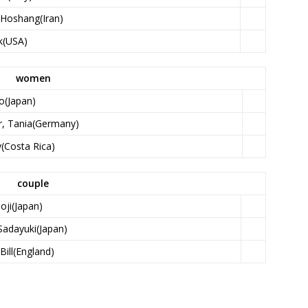
 Hoshang(Iran)
rk(USA)
women
o(Japan)
ar, Tania(Germany)
(Costa Rica)
couple
oji(Japan)
adayuki(Japan)
ill(England)