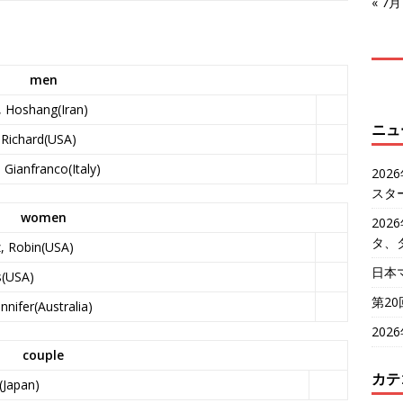
« 7月
men
, Hoshang(Iran)
ニュ
 Richard(USA)
, Gianfranco(Italy)
20
スタ
women
20
タ、
z, Robin(USA)
日本
s(USA)
第2
nnifer(Australia)
20
couple
カテ
(Japan)