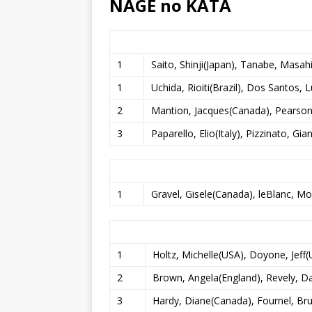
NAGE no KATA
1
Saito, Shinji(Japan), Tanabe, Masah
1
Uchida, Rioiti(Brazil), Dos Santos, Lu
2
Mantion, Jacques(Canada), Pearson
3
Paparello, Elio(Italy), Pizzinato, Gian
1
Gravel, Gisele(Canada), leBlanc, M
1
Holtz, Michelle(USA), Doyone, Jeff
2
Brown, Angela(England), Revely, D
3
Hardy, Diane(Canada), Fournel, Br