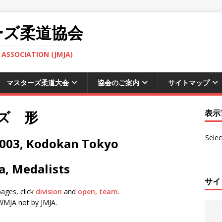
ーズ柔道協会
ASSOCIATION (JMJA)
マスターズ柔道大会
協会のご案内
サイトマップ
ズ 形
表示
Sele
2003, Kodokan Tokyo
a, Medalists
サイ
pages, click
division
and
open, team
.
WMJA not by JMJA.