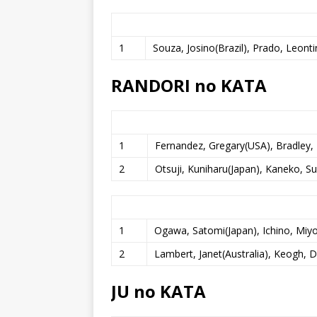
1
Souza, Josino(Brazil), Prado, Leonti
RANDORI no KATA
1
Fernandez, Gregary(USA), Bradley,
2
Otsuji, Kuniharu(Japan), Kaneko, S
1
Ogawa, Satomi(Japan), Ichino, Miy
2
Lambert, Janet(Australia), Keogh, D
JU no KATA