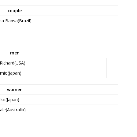
couple
na Babsa(Brazil)
men
 Richard(USA)
umio(Japan)
women
oko(Japan)
ale(Australia)