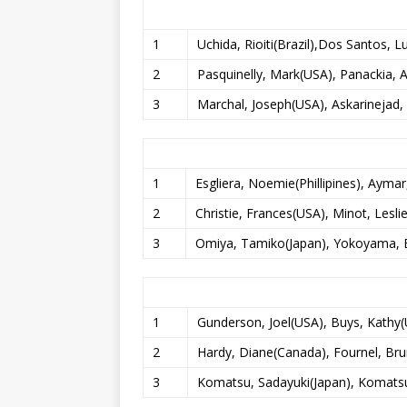
1
Uchida, Rioiti(Brazil),Dos Santos, Lu
2
Pasquinelly, Mark(USA), Panackia, 
3
Marchal, Joseph(USA), Askarinejad,
1
Esgliera, Noemie(Phillipines), Ayma
2
Christie, Frances(USA), Minot, Lesli
3
Omiya, Tamiko(Japan), Yokoyama, 
1
Gunderson, Joel(USA), Buys, Kathy
2
Hardy, Diane(Canada), Fournel, Br
3
Komatsu, Sadayuki(Japan), Komatsu