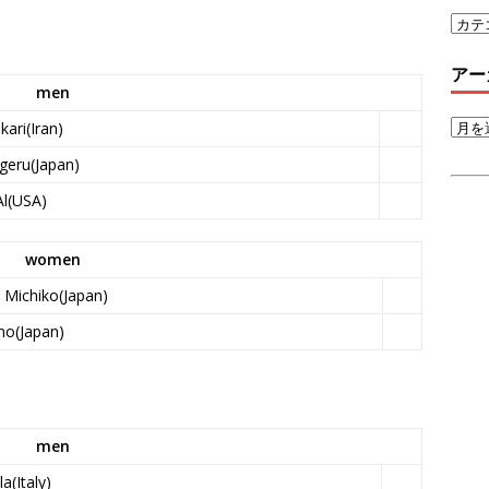
アー
men
ari(Iran)
geru(Japan)
Al(USA)
women
 Michiko(Japan)
no(Japan)
men
la(Italy)