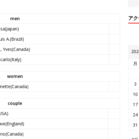
アク
men
isa(Japan)
is A.(Brazil)
, Yves(Canada)
20
carlo(Italy)
月
women
3
onette(Canada)
10
couple
17
(USA)
24
ave(England)
31
uno(Canada)