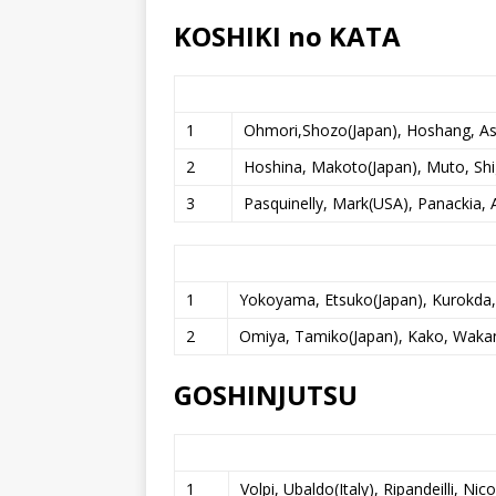
KOSHIKI no KATA
1
Ohmori,Shozo(Japan), Hoshang, Ask
2
Hoshina, Makoto(Japan), Muto, Shi
3
Pasquinelly, Mark(USA), Panackia, 
1
Yokoyama, Etsuko(Japan), Kurokda,
2
Omiya, Tamiko(Japan), Kako, Waka
GOSHINJUTSU
1
Volpi, Ubaldo(Italy), Ripandeilli, Nico