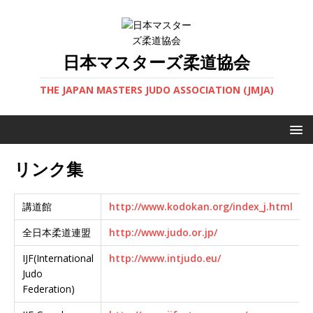
日本マスターズ柔道協会
THE JAPAN MASTERS JUDO ASSOCIATION (JMJA)
リンク集
講道館
http://www.kodokan.org/index_j.html
全日本柔道連盟
http://www.judo.or.jp/
IJF(International
http://www.intjudo.eu/
Judo
Federation)