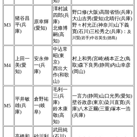
知)
澤村誠
野口修(大阪)高階省悟(兵庫)
四郎(兵
猪谷昌
大山吉男(愛知)北晴行(兵庫)
原幸輝
庫)
平(兵
M3
野々村光正(神奈川)山下義
(愛知)
北條博
庫)
寛(石川)三松秀之(兵庫)：
及
嗣(高
川賢(岩手)中谷英生(徳島)
知)
中込常
昭(東
上田一
安永伸
村上和男(宮崎)橋本正之(鳥
京)
美(愛
一(兵
取)森下良男(静岡)内山幸彦
M4
西出大
知)
庫)
(岡山)
作(和歌
山)
毛利一
三(兵
一言力(静岡)山口光男(愛知)
平井敏
倉野祐
庫)
壁谷政彦(東京)染川直寛(兵
雄(兵
一(岐
M5
鈴木康
庫)八木正爾(三重)塚本一浩
庫)
阜)
敬(高
(兵庫)
知)
武田純
高橋和
砂川利
(石川)