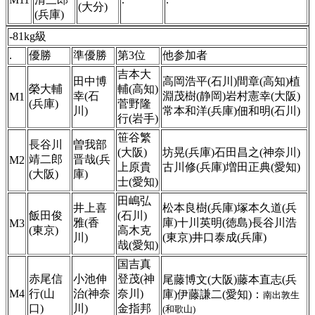
(大分)
(兵庫)
-81kg級
.
優勝
準優勝
第3位
他参加者
吉本大
田中博
高岡浩平(石川)間章(高知)植
榮大輔
輔(高知)
幸(石
淵茂樹(静岡)岩村憲幸(大阪)
M1
(兵庫)
菅野隆
川)
常本和洋(兵庫)佃和明(石川)
行(岩手)
笹谷繁
長谷川
曽我部
(大阪)
坊晃(兵庫)石田昌之(神奈川)
靖二郎
晋哉(兵
M2
上原貴
古川修(兵庫)増田正典(愛知)
(大阪)
庫)
士(愛知)
田嶋弘
井上喜
松本良樹(兵庫)塚本久道(兵
飯田俊
(石川)
雅(香
庫)十川英明(徳島)長谷川浩
M3
(東京)
高木克
川)
(東京)井口泰成(兵庫)
哉(愛知)
国吉真
赤尾信
小池伸
登茂(神
尾藤博文(大阪)藤本直志(兵
M4
行(山
治(神奈
奈川)
庫)伊藤謙二(愛知)：
南出敦生
口)
川)
金指邦
(和歌山)