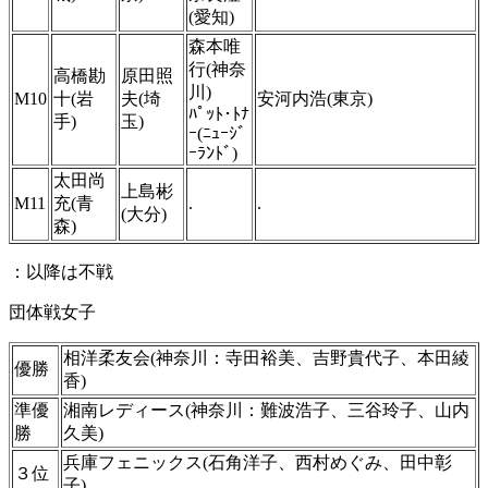
(愛知)
森本唯
行(神奈
高橋勘
原田照
川)
M10
十(岩
夫(埼
安河内浩(東京)
ﾊﾟｯﾄ･ﾄﾅ
手)
玉)
ｰ(ﾆｭｰｼﾞ
ｰﾗﾝﾄﾞ)
太田尚
上島彬
M11
充(青
.
.
(大分)
森)
：以降は不戦
団体戦女子
相洋柔友会(神奈川：寺田裕美、吉野貴代子、本田綾
優勝
香)
準優
湘南レディース(神奈川：難波浩子、三谷玲子、山内
勝
久美)
兵庫フェニックス(石角洋子、西村めぐみ、田中彰
３位
子)