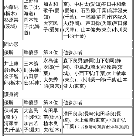
上野和
加古和
京)、中村太(愛知)春日井和幸
内藤純
歌子(北
歌子(愛
(愛知)、石邑勇(千葉)嶌津澄夫
(栃木)
海道)
知)
(千葉)、一瀬誠(静岡)竹内紀久
杉原崇
岡本敦
大宮民
夫(静岡)、芦田操(兵庫)芦田保
(茨城)
子(北海
子(愛知)
(兵庫)、山本健夫(東京)小川榮
道)
一郎(千葉)
固の形
優勝
準優勝
第３位
他参加者
永島健
森下良男(静岡)山下朝司(静
井上康
三木義
次郎(千
岡)、中島忠(埼玉)杉原崇(茨
彦(栃木)
則(兵庫)
葉)
城)、小西正弘(千葉)大上敏幸
金子智
吉田康
大矢秀
(東京)、小川榮一郎(千葉)山本
郎(栃木)
宏(兵庫)
昭(東京)
健夫(東京)
護身術
優勝
準優勝
第３位
他参加者
保科素
大宮民
有田早
溝田良英(長崎)耜田盛良(長
(埼玉)
子(愛知)
苗(栃木)
崎)、大上敏幸(東京)小西正弘
清家春
加古若
植木良
(千葉)：
片桐清司(滋賀)松本淳(滋賀)
夫(千葉)
子(愛知
夫(栃木)