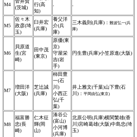
菅井賢
M4
行(高
.
.
(茨城)
知)
佐々木
養父洋
臼井宏
三木義則(兵庫)：
難波弘一(兵
M5
政彦(埼
介(兵
(兵庫)
庫)
玉)
庫)
原優(東
貝原道
京)
田中茂
M6
生(宮
守屋栄
円生豊(兵庫)小笠原進(大阪)
(東京)
崎)
吉(岩
手)
柿田豊
一(石
増田洋
芝辻誠
川)
井上雅文(千葉)山下豊(石
M7
(大阪)
(兵庫)
小西正
川)：
平岡由弘(東京)
弘(千
葉)
湊谷公
福富勝
仁木征
北原公明(兵庫)横関繁雄(香
(富山)
忠(長
輝(岡
川)宮崎葛雄(大阪)中島忠(埼
M8
小河博
崎)
山)
玉)
(兵庫)