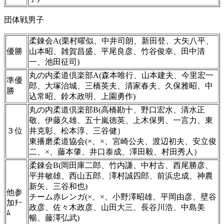
団体戦男子
柔錬会A(栗村曜似、中井司朗、新田登、大矢八平、
優勝
山本昭、雑賀昌盛、平尾良彦、竹谷俊幸、田中清
一、池田征司)
丸の内柔道倶楽部A(森本唯行、山本建夫、今里宏一
準優
郎、大塚治城、三橋英夫、清家春夫、久保雅昭、中
勝
込常昭、鈴木政明、上園勇作)
丸の内柔道倶楽部B(高橋勘十、野口宏水、清水正
敬、伊藤久雄、五十嵐徳英、上木保男、一言力、東
３位
井克彰、松本淳、三谷健）
東播磨柔道協会(×、×、宮崎公夫、渡辺初夫、安立俊
二、×、藤本肇、井口泰成、澤田毅、村田秀人）
柔錬会B(岡田庫二郎、竹内謙、中村古、西尾勝彦、
平井敏雄、西山五郎、澤村誠四郎、前浜忠成、神農
新矢、三谷和也)
他参
チーム赤レンガ(×、×、小野澤昭雄、平岡由彦、壁谷
加ﾁｰ
政彦、佐々木政彦、山田大三、長谷川浩、中島美
ﾑ
暢、藤澤弘武)