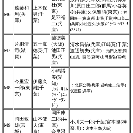
杜(東
川)原口庄二郎(群馬)小谷英
遠藤和
上木保
京)
樹(兵庫)久保雅昭(東京)：
神
利(兵
男(千
M6
足羽裕
園修一(東京)羽山明(千葉)中山良二
庫)
葉)
二(兵
(兵庫)小松定久(大阪)ﾌﾟﾗｲｽ･ｼﾘｱｰﾅ
庫)
(ｱﾒﾘｶ)
蘭徳美
片桐清
五十嵐
(大阪)
清水昌信(兵庫)江崎寛(千葉)
M7
司(滋
徳英(千
池田正
渡辺初夫(兵庫)：
池田文宏(岡
賀)
葉)
男(兵
山)須川哲朗(宮崎)山田雅弘(宮崎)
庫)
小嶋博
美(愛
今里宏
伊藤久
知)
：
北原公明(兵庫)岩崎健二(岩手)
M8
一郎(東
雄(千
ﾘｯｸ･ﾘﾄﾙ
仮屋悟(兵庫)
京)
葉)
ｳｯﾄﾞ(ﾆｭ
ｰｼﾞｰﾗﾝ
ﾄﾞ)
岡田庫
岡田敏
山本健
二郎(兵
小川栄一郎(千葉)宮本隆(神
M9
雄(宮
夫(東
庫)
奈川)：
宮本斗成(大阪)
城)
京)
奈良澄