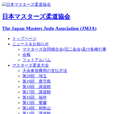
日本マスターズ柔道協会
The Japan Masters Judo Association (JMJA)
トップページ
ニュース＆お知らせ
マスターズ合同稽古会(旧二金会)及び各種行事
会報
フォトアルバム
マスターズ柔道大会
大会参加費用の支払方法
第20回 埼玉
第19回 鹿児島
第18回 講道館
第17回 講道館
第16回 福井
第15回 愛媛
第14回 和歌山
第13回 講道館