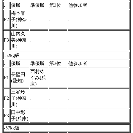
.
優勝
準優勝
第3位
他参加者
梅本智
F2
子(神奈
.
.
.
川)
山内久
F3
美(神奈
.
.
.
川)
-52kg級
.
優勝
準優勝
第3位
他参加者
西村め
長壁円
F1
ぐみ(兵
.
.
(愛知)
庫)
三谷玲
F2
子(神奈
.
.
.
川)
田中彰
F3
.
.
.
子(兵庫)
-57kg級