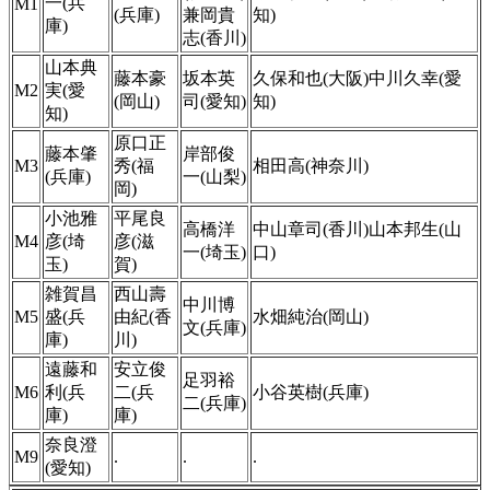
一(兵
M1
(兵庫)
兼岡貴
知)
庫)
志(香川)
山本典
藤本豪
坂本英
久保和也(大阪)中川久幸(愛
M2
実(愛
(岡山)
司(愛知)
知)
知)
原口正
藤本肇
岸部俊
M3
秀(福
相田高(神奈川)
(兵庫)
一(山梨)
岡)
小池雅
平尾良
高橋洋
中山章司(香川)山本邦生(山
M4
彦(埼
彦(滋
一(埼玉)
口)
玉)
賀)
雑賀昌
西山壽
中川博
M5
盛(兵
由紀(香
水畑純治(岡山)
文(兵庫)
庫)
川)
遠藤和
安立俊
足羽裕
M6
利(兵
二(兵
小谷英樹(兵庫)
二(兵庫)
庫)
庫)
奈良澄
M9
.
.
.
(愛知)