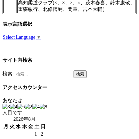
高知柔道クラブ(×、×、×、×、茂木春喜、鈴木廉敬、
重森敏行、北條博嗣、間章、吉本大輔）
表示言語選択
Select Language
▼
サイト内検索
検索:
アクセスカウンター
あなたは
人目です
2026年8月
月
火
水
木
金
土
日
1
2