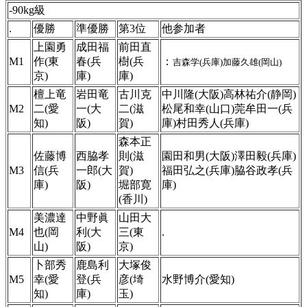
-90kg級
.
優勝
準優勝
第3位
他参加者
上園勇
成田福
前田直
M1
作(東
春(兵
樹(兵
：
吉森学(兵庫)加藤久雄(岡山)
京)
庫)
庫)
檀上竜
岩田竜
古川克
中川隆(大阪)高林祐介(静岡)
M2
二(愛
一(大
二(滋
松尾和幸(山口)莞牟田一(兵
知)
阪)
賀)
庫)村田秀人(兵庫)
森本正
佐藤博
西脇孝
則(滋
園田和男(大阪)澤田毅(兵庫)
M3
信(兵
一郎(大
賀)
福田弘之(兵庫)脇谷政孝(兵
庫)
阪)
堀部寛
庫)
(香川)
美濃達
中野眞
山田大
M4
也(岡
利(大
三(東
.
山)
阪)
京)
卜部秀
鹿島利
大塚俊
M5
幸(愛
登(兵
彦(埼
水野博介(愛知)
知)
庫)
玉)