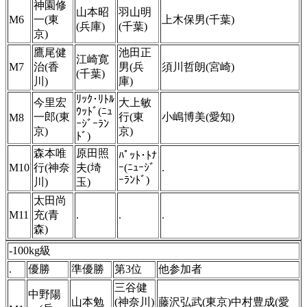
神園修
山本昭
羽山明
M6
一(東
上木保男(千葉)
(兵庫)
(千葉)
京)
鷹尾健
池田正
江崎寛
M7
治(香
男(兵
須川哲朗(宮崎)
(千葉)
川)
庫)
ﾘｯｸ･ﾘﾄﾙ
今里宏
大上敏
ｳｯﾄﾞ(ﾆｭ
一郎(東
行(東
小嶋博美(愛知)
M8
ｰｼﾞｰﾗﾝ
京)
京)
ﾄﾞ)
森本唯
原田照
ﾊﾟｯﾄ･ﾄﾅ
M10
行(神奈
夫(埼
ｰ(ﾆｭｰｼﾞ
.
ｰﾗﾝﾄﾞ)
川)
玉)
太田尚
M11
充(青
.
.
.
森)
-100kg級
.
優勝
準優勝
第3位
他参加者
三谷健
中野陽
山本勉
(神奈川)
藤沢弘武(東京)中村豊成(愛