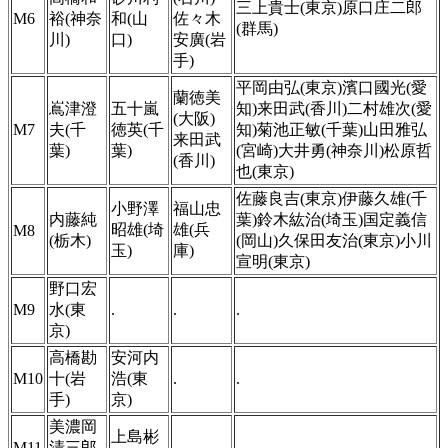
三上貴士(東京)原口庄二郎
M6
裕(神奈
和(山
佐々木
(群馬)
川)
口)
安廣(岩
手)
平岡由弘(東京)濱口國光(愛
蘭徳美
嶌津澄
五十嵐
知)来田武(香川)二村雄次(愛
(大阪)
M7
夫(千
徳英(千
知)菊池正敏(千葉)山田雅弘
来田武
葉)
葉)
(宮崎)大井勇(神奈川)松原哲
(香川)
也(東京)
佐藤良吉(東京)伊藤久雄(千
小野澤
福山忠
内藤純
葉)鈴木紘治(埼玉)国定義信
昭雄(埼
雄(兵
M8
(栃木)
(岡山)久保田友治(東京)小川
玉)
庫)
宣明(東京)
野口宏
M9
水(東
.
.
.
京)
高橋勘
安河内
M10
十(岩
浩(東
.
.
手)
京)
美濃岡
上島彬
M11
清三郎
.
.