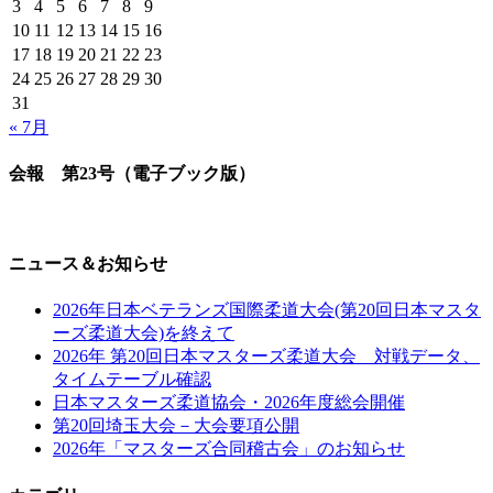
3
4
5
6
7
8
9
10
11
12
13
14
15
16
17
18
19
20
21
22
23
24
25
26
27
28
29
30
31
« 7月
会報 第23号（電子ブック版）
ニュース＆お知らせ
2026年日本ベテランズ国際柔道大会(第20回日本マスタ
ーズ柔道大会)を終えて
2026年 第20回日本マスターズ柔道大会 対戦データ、
タイムテーブル確認
日本マスターズ柔道協会・2026年度総会開催
第20回埼玉大会－大会要項公開
2026年「マスターズ合同稽古会」のお知らせ