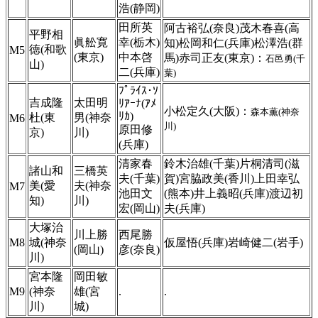
浩(静岡)
田所英
阿古裕弘(奈良)茂木春喜(高
平野相
眞舩寛
幸(栃木)
知)松岡和仁(兵庫)松澤浩(群
徳(和歌
M5
(東京)
中本啓
馬)赤司正友(東京)：
石邑勇(千
山)
二(兵庫)
葉)
ﾌﾟﾗｲｽ･ｿ
吉成隆
太田明
ﾘｱｰﾅ(ｱﾒ
小松定久(大阪)：
森本薫(神奈
ﾘｶ)
杜(東
男(神奈
M6
川)
原田修
京)
川)
(兵庫)
清家春
鈴木治雄(千葉)片桐清司(滋
諸山和
三橋英
夫(千葉)
賀)宮脇政美(香川)上田幸弘
美(愛
夫(神奈
M7
池田文
(熊本)井上義昭(兵庫)渡辺初
知)
川)
宏(岡山)
夫(兵庫)
大塚治
川上勝
西尾勝
M8
城(神奈
仮屋悟(兵庫)岩崎健二(岩手)
(岡山)
彦(奈良)
川)
宮本隆
岡田敏
M9
(神奈
雄(宮
.
.
川)
城)