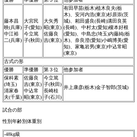
有田早苗(栃木)植木良夫(栃
木)、安河内浩(東京)杉原崇(茨
藤本昌
大宮民
大矢秀
城)、耜田盛良(長崎)溝田良英
映(兵庫)
子(愛知)
昭(東京)
(長崎)、中村太(愛知)榎本好根
中江裕
今立篤
佐藤良
(愛知)、中島忠(埼玉)内藤純(栃
二(兵庫)
子(秋田)
吉(東京)
木)、奈良澄(愛知)小嶋博美(愛
知)、家亀岩男(東京)中込常昭
(東京)
古式の形
優勝
準優勝
第３位
他参加者
保科素
佐藤良
今立篤
(埼玉)
吉(東京)
子(秋田)
井上康彦(栃木)金子智郎(茨城)
清家春
中込常
長崎桂
夫(千葉)
昭(東京)
子(石川)
試合の部
性別年齢別体重別
-48kg級