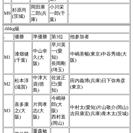
岡田庫
小川栄
杉原尚
M9
二郎(兵
一郎(千
.
(茨城)
庫)
葉)
-66kg級
.
優勝
準優勝
第3位
他参加者
早川英
中山幸
一(愛
漆畑健
中嶋美暢(東京)中谷秀雄(大
M1
久(大
知)
(千葉)
阪)
阪)
長岡剛
(埼玉)
中津大
佐波正
松本淳
田内義博(兵庫)日下弥寿彦
M2
資(徳
巳(愛
(滋賀)
(東京)
島)
知)
今嶋禄
喜多康
片岡孝
郎(大
中村太(愛知)片山敬介(岡山)
M3
之(大
志(大
阪)
吉田康宏(兵庫)青木太(茨城)
阪)
阪)
西村直
(岡山)
重森敏