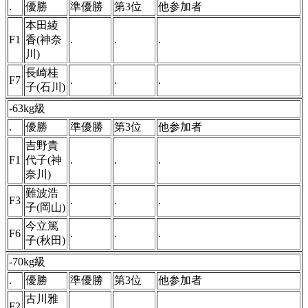
.
優勝
準優勝
第3位
他参加者
本田綾
F1
香(神奈
.
.
.
川)
長崎桂
F7
.
.
.
子(石川)
-63kg級
.
優勝
準優勝
第3位
他参加者
吉野貴
F1
代子(神
.
.
.
奈川)
難波浩
F3
.
.
.
子(岡山)
今立篤
F6
.
.
.
子(秋田)
-70kg級
.
優勝
準優勝
第3位
他参加者
古川雅
F2
.
.
.