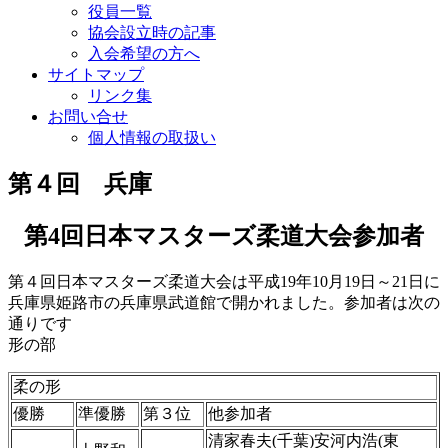
役員一覧
協会設立時の記事
入会希望の方へ
サイトマップ
リンク集
お問い合せ
個人情報の取扱い
第４回 兵庫
第4回日本マスターズ柔道大会参加者
第４回日本マスターズ柔道大会は平成19年10月19日～21日に
兵庫県姫路市の兵庫県武道館で開かれました。参加者は次の
通りです
形の部
柔の形
優勝
準優勝
第３位
他参加者
清家春夫(千葉)安河内浩(東