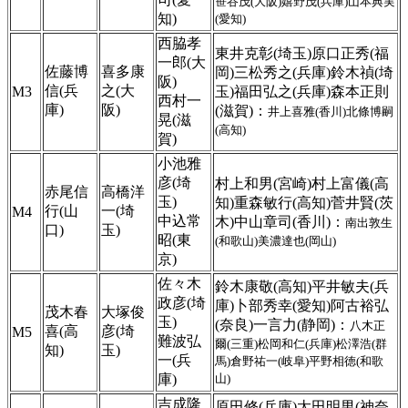
笹谷茂(大阪)嬉野茂(兵庫)山本典実
知)
(愛知)
西脇孝
東井克彰(埼玉)原口正秀(福
一郎(大
佐藤博
喜多康
岡)三松秀之(兵庫)鈴木禎(埼
阪)
信(兵
之(大
M3
玉)福田弘之(兵庫)森本正則
西村一
庫)
阪)
(滋賀)：
井上喜雅(香川)北條博嗣
晃(滋
(高知)
賀)
小池雅
彦(埼
村上和男(宮崎)村上富儀(高
赤尾信
高橋洋
玉)
知)重森敏行(高知)菅井賢(茨
行(山
一(埼
M4
中込常
木)中山章司(香川)：
南出敦生
口)
玉)
昭(東
(和歌山)美濃達也(岡山)
京)
佐々木
鈴木康敬(高知)平井敏夫(兵
政彦(埼
庫)卜部秀幸(愛知)阿古裕弘
茂木春
大塚俊
玉)
(奈良)一言力(静岡)：
八木正
喜(高
彦(埼
M5
難波弘
爾(三重)松岡和仁(兵庫)松澤浩(群
知)
玉)
一(兵
馬)倉野祐一(岐阜)平野相徳(和歌
庫)
山)
吉成隆
原田修(兵庫)太田明男(神奈