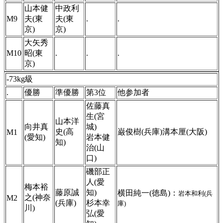
山本健
中政利
M9
夫(東
夫(東
.
.
京)
京)
大矢秀
M10
昭(東
.
.
.
京)
-73kg級
.
優勝
準優勝
第3位
他参加者
佐藤真
生(宮
山本洋
向井真
城)
史(高
巌俊樹(兵庫)溝本厘(大阪)
M1
(愛知)
岩本健
知)
治(山
口)
磯部正
人(愛
梅本裕
藤原誠
知)
横田純一(徳島)：
岩本和利(兵
之(神奈
M2
(兵庫)
杉本幸
庫)
川)
弘(愛