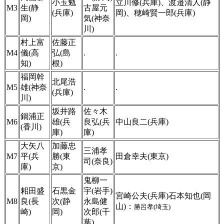
小玉勉
立川修(兵庫)、渡邉清人(静
M3
生(静
古屋元
(兵庫)
岡)、穂崎賢一郎(兵庫)
岡)
気(神奈
川)
村上富
佐藤正
M4
儀(高
弘(島
.
.
知)
根)
福岡幹
北尾浩
M5
雄(神奈
.
.
(兵庫)
川)
坂井路
佐々木
鍋浦正
M6
雄(兵
良弘(兵
中山良二(兵庫)
(香川)
庫)
庫)
大矢八
加藤忠
三浦孝
M7
平(兵
勝(東
田倉幸夫(東京)
司(奈良)
庫)
京)
鬼柳一
耜田盛
石黒金
宇(岩手)
宮崎公夫(兵庫)石本知也(岡
M8
良(長
次(静
永島健
山)：
勝呂孝(埼玉)
崎)
岡)
次郎(千
葉)