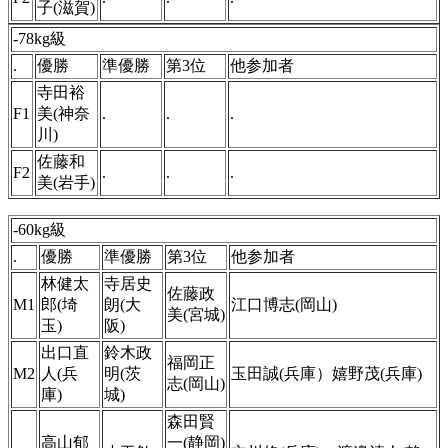
子(滋賀)
-78kg級
.
優勝
準優勝
第3位
他参加者
寺田裕
F1
美(神奈
.
.
.
川)
佐藤和
F2
.
.
.
美(岩手)
-60kg級
.
優勝
準優勝
第3位
他参加者
林健太
寺居史
佐藤政
M1
郎(埼
朗(大
江口博志(岡山)
美(宮城)
玉)
阪)
出口直
鈴木政
福岡正
M2
人(兵
明(茨
玉田誠(兵庫）嬉野茂(兵庫)
志(岡山)
庫)
城)
森田賢
高山郁
一(静岡)