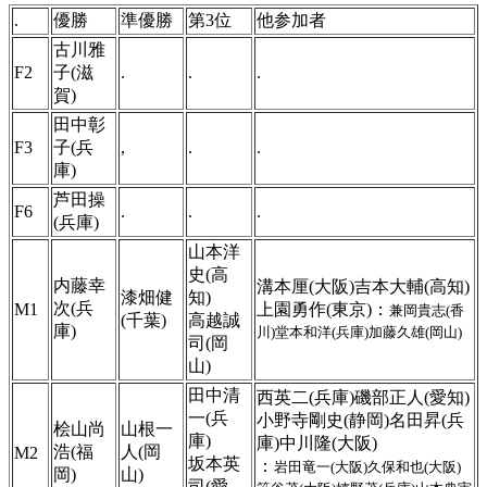
.
優勝
準優勝
第3位
他参加者
古川雅
F2
子(滋
.
.
.
賀)
田中彰
F3
子(兵
,
.
.
庫)
芦田操
F6
.
.
.
(兵庫)
山本洋
史(高
内藤幸
溝本厘(大阪)吉本大輔(高知)
漆畑健
知)
次(兵
M1
上園勇作(東京)：
兼岡貴志(香
(千葉)
高越誠
庫)
川)堂本和洋(兵庫)加藤久雄(岡山)
司(岡
山)
田中清
西英二(兵庫)磯部正人(愛知)
一(兵
小野寺剛史(静岡)名田昇(兵
桧山尚
山根一
庫)
庫)中川隆(大阪)
浩(福
人(岡
M2
坂本英
：
岩田竜一(大阪)久保和也(大阪)
岡)
山)
司(愛