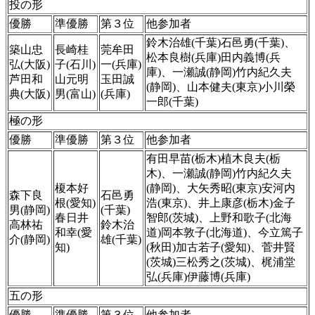
投の形
優勝
準優勝
第３位
他参加者
鈴木治雄(千葉)石邑勇(千葉)、
築山忠
長崎桂
莞牟田
松本良樹(兵庫)田内義博(兵
弘(大阪)
子(石川)
一(兵庫)
庫)、一瀬誠(静岡)竹内紀久夫
芦田和
山元明
玉田誠
(静岡)、山本健夫(東京)小川榮
典(大阪)
男(富山)
(兵庫)
一郎(千葉)
極の形
優勝
準優勝
第３位
他参加者
有田早苗(栃木)植木良夫(栃
木)、一瀬誠(静岡)竹内紀久夫
榎本好
(静岡)、大矢秀昭(東京)安河内
森下良
石邑勇
根(愛知)
浩(東京)、井上康彦(栃木)金子
男(静岡)
(千葉)
春日井
智郎(茨城)、上野和歌子(北海
高林祐
鈴木治
和幸(愛
道)岡本敦子(北海道)、今立篤子
介(静岡)
雄(千葉)
知)
(秋田)加古若子(愛知)、菅井賢
(茨城)三松秀之(茨城)、梶浦堂
弘(兵庫)伊藤博(兵庫)
五の形
優勝
準優勝
第３位
他参加者