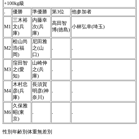
+100kg級
.
優勝
準優勝
第3位
他参加者
三木裕
内藤幸
高田智
M1
文(兵
次(兵
小林弘幸(埼玉)
博(徳島)
庫)
庫)
桧山尚
尼田雅
M2
浩(福
之(山
.
.
岡)
口)
窪田智
山崎伸
M3
之(愛
之(兵
.
.
知)
庫)
木村忠
長須賀
M4
彦(兵
明彦(神
.
.
庫)
奈川)
久保雅
M6
昭(東
.
.
.
京)
性別年齢別体重無差別