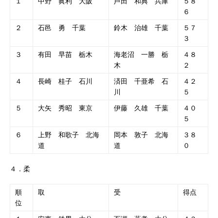
１
中野 眞利 大阪
芦田 和典 兵庫
５８
６
２
石邑 勇 千葉
鈴木 治雄 千葉
５７
３
３
有田 早苗 栃木
海老沼 一勝 栃
４８
木
２
４
長崎 桂子 石川
済田 千亜希 石
４２
川
５
５
大矢 秀昭 東京
伊藤 久雄 千葉
４０
５
６
上野 和歌子 北海
岡本 敦子 北海
３８
道
道
０
４．柔
順
取
受
得点
位