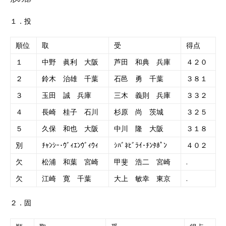
１．投
順位
取
受
得点
１
中野 眞利 大阪
芦田 和典 兵庫
４２０
２
鈴木 治雄 千葉
石邑 勇 千葉
３８１
３
玉田 誠 兵庫
三木 義則 兵庫
３３２
４
長崎 桂子 石川
杉原 尚 茨城
３２５
５
久保 和也 大阪
中川 隆 大阪
３１８
別
ﾁｬﾝｼｰ･ｳﾞｨｴﾝｳﾞｨｳｨ
ｼﾊﾞﾈﾋﾞﾗｲ･ﾁﾝﾀﾎﾟﾝ
４０２
欠
松浦 和葉 宮崎
甲斐 浩二 宮崎
.
欠
江崎 寛 千葉
大上 敏幸 東京
.
２．固