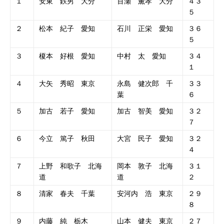
１
安東 鉄男 大分
百瀬 薫孝 大分
４３
５
２
松本 紀子 愛知
石川 正栄 愛知
３６
５
３
榎本 好根 愛知
中村 太 愛知
３４
１
４
大矢 秀昭 東京
永島 健次郎 千
３３
葉
６
５
加古 若子 愛知
加古 智美 愛知
３２
７
６
今立 篤子 秋田
大宮 民子 愛知
３２
４
７
上野 和歌子 北海
岡本 敦子 北海
３１
道
道
２
８
清家 春夫 千葉
安河内 浩 東京
２９
８
９
内藤 純 栃木
山本 健夫 東京
２７