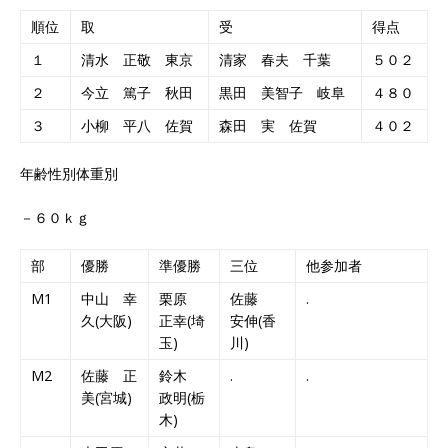
順位
取
受
得点
１
清水 正敬 東京
清家 春夫 千葉
５０２
２
今立 篤子 秋田
黒田 美智子 岐阜
４８０
３
小柳 平八 佐賀
森田 実 佐賀
４０２
年齢性別体重別
－６０ｋｇ
部
優勝
準優勝
三位
他参加者
M1
中山 幸
栗原
佐藤
.
久(大阪)
正幸(埼
安伸(香
玉)
川)
M2
佐藤 正
鈴木
.
.
美(宮城)
政明(栃
木)