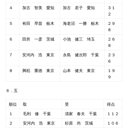
４
加古 智美 愛知
加古 若子 愛知
３１
２
５
有田 早苗 栃木
海老沼 一勝 栃木
２９
８
６
田所 一彦 茨城
小池 健三 埼玉
２６
８
７
安河内 浩 東京
永島 健次郎 千葉
２３
６
８
興梠 重徳 東京
山本 健夫 東京
１９
９
６．五
順位
取
受
得点
１
毛利 修 千葉
清家 春夫 千葉
１１２
２
安河内 浩 東京
杉原 尚 茨城
１０６