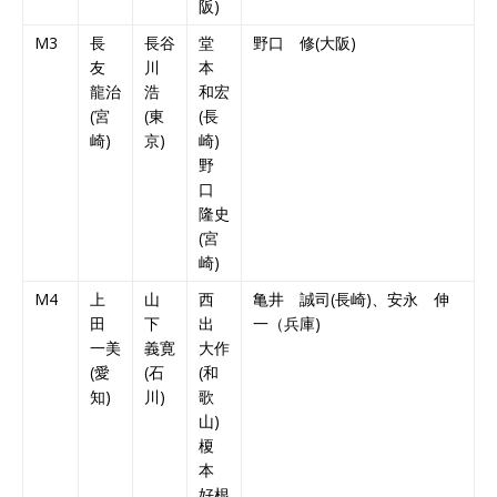
阪)
M3
長
長谷
堂
野口 修(大阪)
友
川
本
龍治
浩
和宏
(宮
(東
(長
崎)
京)
崎)
野
口
隆史
(宮
崎)
M4
上
山
西
亀井 誠司(長崎)、安永 伸
田
下
出
一（兵庫)
一美
義寛
大作
(愛
(石
(和
知)
川)
歌
山)
榎
本
好根