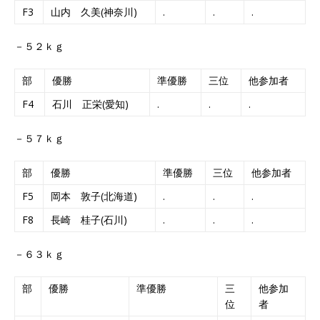
F3
山内 久美(神奈川)
.
.
.
－５２ｋｇ
部
優勝
準優勝
三位
他参加者
F4
石川 正栄(愛知)
.
.
.
－５７ｋｇ
部
優勝
準優勝
三位
他参加者
F5
岡本 敦子(北海道)
.
.
.
F8
長崎 桂子(石川)
.
.
.
－６３ｋｇ
部
優勝
準優勝
三
他参加
位
者