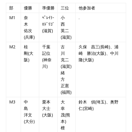
部
優勝
準優勝
三位
他参加者
M1
奈
ﾍﾟﾚｲﾗ･
小
.
木
ﾛﾄﾞﾘｺﾞ
西
佑次
(滋賀)
英二
(兵庫)
(滋賀)
M2
桂
千葉
古
久保 昌三(長崎)、浦
剛(大
記位
川
崎 勝治(大阪)、中川
阪)
(神奈
克二
隆(大阪)
川)
(滋賀)
緒
方
正憲
(福岡)
M3
中
栗本
大
鈴木 偵(埼玉)、奥野
島
大士
幸
仁(宮崎)
洋文
(大阪)
茂(熊
(大分)
本)
檀