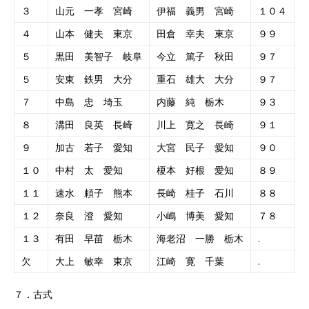
３
山元 一孝 宮崎
伊福 義男 宮崎
１０４
４
山本 健夫 東京
田倉 幸夫 東京
９９
５
黒田 美智子 岐阜
今立 篤子 秋田
９７
５
安東 鉄男 大分
重石 雄大 大分
９７
７
中島 忠 埼玉
内藤 純 栃木
９３
８
溝田 良英 長崎
川上 寛之 長崎
９１
９
加古 若子 愛知
大宮 民子 愛知
９０
１０
中村 太 愛知
榎本 好根 愛知
８９
１１
速水 頼子 熊本
長崎 桂子 石川
８８
１２
奈良 澄 愛知
小嶋 博美 愛知
７８
１３
有田 早苗 栃木
海老沼 一勝 栃木
.
欠
大上 敏幸 東京
江崎 寛 千葉
.
７．古式