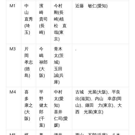
M1
中
濱
今村
近藤 敏仁(愛知)
山
崎
剛(長
直秀
貴司
崎)植
(埼
(長
松 直
玉)
崎)
哉(東
京)
M3
片
今
青木
.
岡
嶋
太(茨
孝志
禄郎
城)
(徳
(大
玉田
島)
阪)
誠(兵
庫)
M4
喜
平
中村
古城 光展(大阪)、平良
多
野
太(愛
出(滋賀)、内山 幸彦(岡
康之
健太
知)
山)、鎌田 力(東京)、大
(大
郎
喜井
西 光展(東京)
阪)
(千
仁司(愛
葉)
媛)
M5
梶
養
酒井
西山 五郎(兵庫)、八木