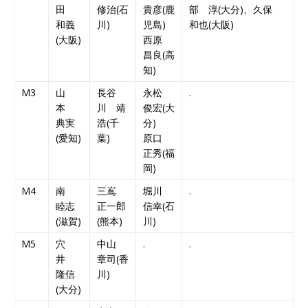
田
修治(石
貴彦(鹿
部 淳(大分)、久保
和義
川)
児島)
和也(大阪)
(大阪)
西原
昌良(高
知)
M3
山
長谷
永松
.
本
川 靖
俊宏(大
典実
浩(千
分)
(愛知)
葉)
原口
正秀(福
岡)
M4
南
三嶌
堀川
.
睦志
正一郎
信幸(石
(滋賀)
(熊本)
川)
M5
穴
中山
.
.
井
章司(香
隆信
川)
(大分)