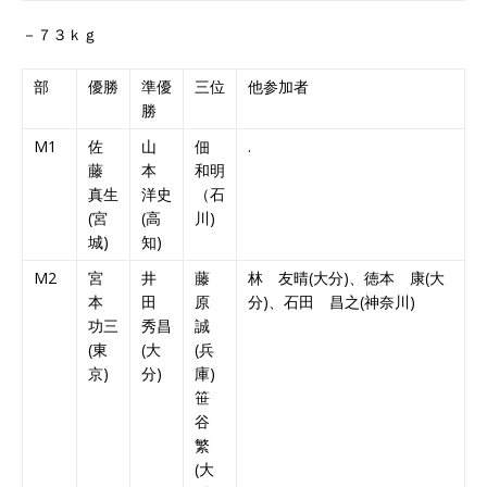
－７３ｋｇ
部
優勝
準優
三位
他参加者
勝
M1
佐
山
佃
.
藤
本
和明
真生
洋史
（石
(宮
(高
川)
城)
知)
M2
宮
井
藤
林 友晴(大分)、徳本 康(大
本
田
原
分)、石田 昌之(神奈川)
功三
秀昌
誠
(東
(大
(兵
京)
分)
庫)
笹
谷
繁
(大