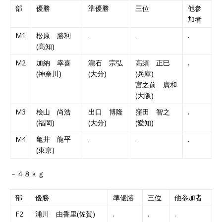
部
優勝
準優勝
三位
他参
加者
M1
松原 勝利
.
.
.
(高知)
M2
加納 幸喜
瀧石 宗弘
高須 正巳
.
(神奈川)
(大分)
(兵庫)
宮之前 廣和
(大阪)
M3
桧山 尚浩
出口 博隆
窪田 智之
.
(福岡)
(大分)
(愛知)
M4
亀井 龍平
.
.
.
(東京)
－４８ｋｇ
部
優勝
準優勝
三位
他参加者
F2
浦川 由香里(佐賀)
.
.
.