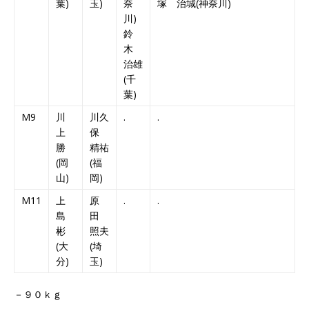
葉)
玉)
奈
塚 治城(神奈川)
川)
鈴
木
治雄
(千
葉)
M9
川
川久
.
.
上
保
勝
精祐
(岡
(福
山)
岡)
M11
上
原
.
.
島
田
彬
照夫
(大
(埼
分)
玉)
－９０ｋｇ