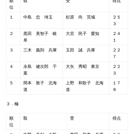
順
取
受
得点
位
１
中島 忠 埼玉
杉原 尚 茨城
２５
３
２
黒田 美智子 岐
大宮 民子 愛知
２４
阜
１
３
三木 義則 兵庫
玉田 誠 兵庫
２２
７
４
永島 健次郎 千
大矢 秀昭 東京
２２
葉
３
５
岡本 敦子 北海
上野 和歌子 北海
１７
道
道
８
３．極
順
取
受
得点
位