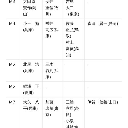
M3
大田原
安井
吉島
.
賢作(岡
重信(石
大二
山)
川)
（東京)
M4
小玉 勉
戒井
佐藤
森田 賢一(静岡)
(兵庫)
高広(兵
正弘(鳥
庫)
取)
村上
富儀(高
知)
M5
北尾 浩
三木
.
.
(兵庫)
義則(兵
庫)
M6
鍋浦 正
.
.
.
(香川)
M7
大矢 八
加藤
三浦
伊賀 信義(山口)
平(兵庫)
忠勝(東
孝司(奈
京)
良)
小泉
基靖(東