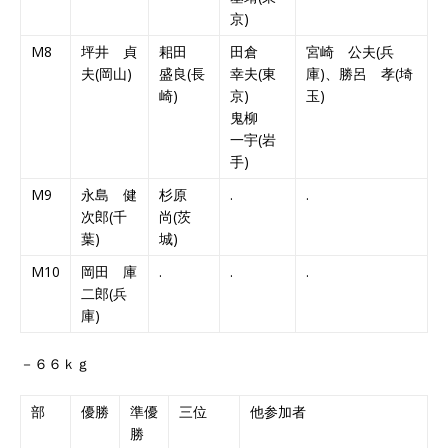
京)
M8
坪井 貞
耜田
田倉
宮崎 公夫(兵
夫(岡山)
盛良(長
幸夫(東
庫)、勝呂 孝(埼
崎)
京)
玉)
鬼柳
一宇(岩
手)
M9
永島 健
杉原
.
.
次郎(千
尚(茨
葉)
城)
M10
岡田 庫
.
.
.
二郎(兵
庫)
－６６ｋｇ
部
優勝
準優
三位
他参加者
勝