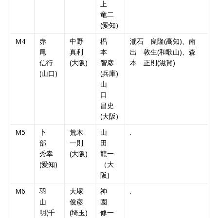
上
竜二
(愛知)
M4
赤
中野
椙
瀧石 良隆(高知)、南
尾
真利
本
出 敦生(和歌山)、森
信行
(大阪)
智彦
本 正則(滋賀)
(山口)
(兵庫)
山
口
昌史
(大阪)
M5
卜
荒木
山
.
部
一則
田
秀幸
(大阪)
龍一
(愛知)
（大
阪)
M6
羽
大塚
神
.
山
俊彦
園
明(千
(埼玉)
修一