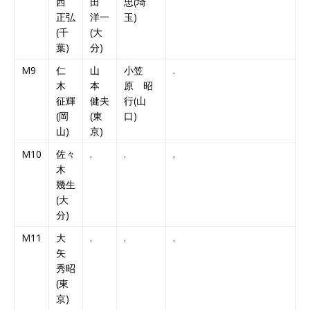
西
田
忠(埼
正弘
洋一
玉)
(千
(大
葉)
分)
M9
仁
山
小笠
.
木
本
原 昭
征輝
健夫
行(山
(岡
(東
口)
山)
京)
M10
佐々
.
.
.
木
幾生
(大
分)
M11
大
.
.
.
矢
秀昭
(東
京)