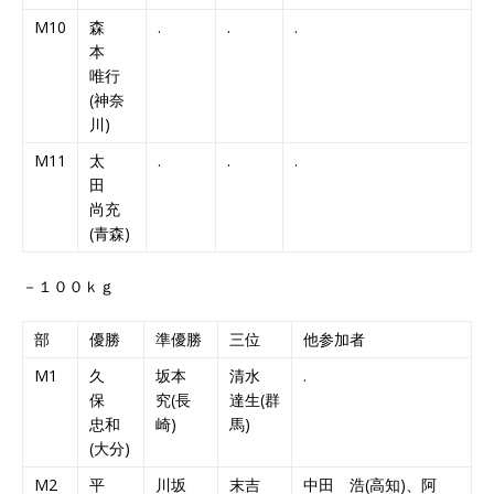
M10
森
.
.
.
本
唯行
(神奈
川)
M11
太
.
.
.
田
尚充
(青森)
－１００ｋｇ
部
優勝
準優勝
三位
他参加者
M1
久
坂本
清水
.
保
究(長
達生(群
忠和
崎)
馬)
(大分)
M2
平
川坂
末吉
中田 浩(高知)、阿