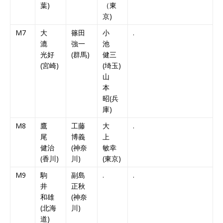
葉)
（東
京)
M7
大
篠田
小
.
漉
強一
池
光好
(群馬)
健三
(宮崎)
(埼玉)
山
本
昭(兵
庫)
M8
鷹
工藤
大
.
尾
博義
上
健治
(神奈
敏幸
(香川)
川)
(東京)
M9
駒
副島
.
.
井
正秋
和雄
(神奈
(北海
川)
道)