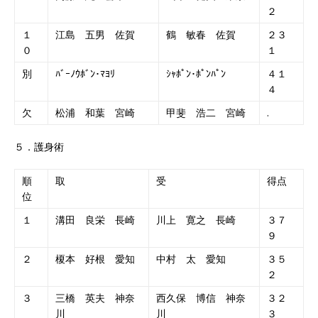
２
１
江島 五男 佐賀
鶴 敏春 佐賀
２３
０
１
別
ﾊﾞｰﾉｳﾎﾞﾝ･ﾏﾖﾘ
ｼｬﾎﾟﾝ･ﾎﾟﾝﾊﾟﾝ
４１
４
欠
松浦 和葉 宮崎
甲斐 浩二 宮崎
.
５．護身術
順
取
受
得点
位
１
溝田 良栄 長崎
川上 寛之 長崎
３７
９
２
榎本 好根 愛知
中村 太 愛知
３５
２
３
三橋 英夫 神奈
西久保 博信 神奈
３２
川
川
３