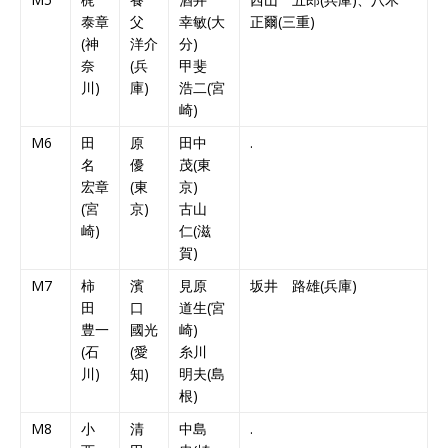
泰章
父
幸敏(大
正爾(三重)
(神
洋介
分)
奈
(兵
甲斐
川)
庫)
浩二(宮
崎)
M6
田
原
田中
.
名
優
茂(東
宏章
(東
京)
(宮
京)
古山
崎)
仁(滋
賀)
M7
柿
濱
見原
坂井 路雄(兵庫)
田
口
道生(宮
豊一
國光
崎)
(石
(愛
糸川
川)
知)
明夫(島
根)
M8
小
清
中島
.