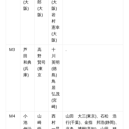
(大
郎
(大
阪)
(大
阪)
阪)
岩
村
憲幸
(大
阪)
M3
芦
高
十
.
田
野
川
和典
賢司
英明
(兵
(東
(徳
庫)
京
島)
鳥
居
弘茂
(宮
崎)
M4
小
山
西
山田 大三(東京)、石松 浩
池
崎
村
行(千葉)、金指 邦浩(静岡)、
伸治
悟
一晃
北条 博嗣(高知)、山田 穂