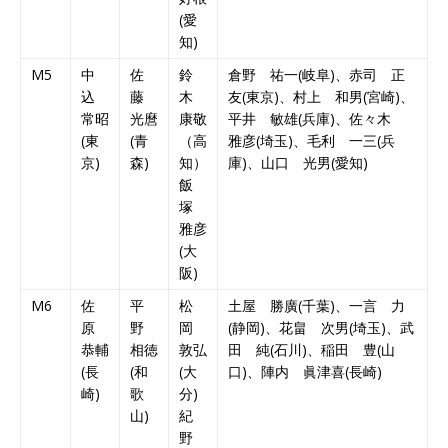
(愛
知)
M5
中
佐
鈴
倉野 祐一(岐阜)、赤司 正
込
藤
木
友(東京)、村上 和男(宮崎)、
常昭
光麿
康敬
平井 敏雄(兵庫)、佐々木
(東
(青
（高
雅彦(埼玉)、毛利 一三(兵
京)
森)
知）
庫)、山口 光男(愛知)
飯
塚
雅彦
(大
阪)
M6
佐
平
松
土屋 勝廣(千葉)、一言 力
原
野
岡
(静岡)、花畠 次男(埼玉)、武
恭輔
相徳
敦弘
田 純(石川)、稲田 豊(山
(長
(和
(大
口)、陣内 眞津喜(長崎)
崎)
歌
分)
山)
紀
野