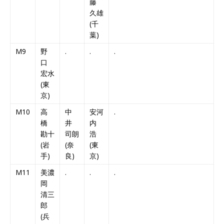
藤
久雄
(千
葉)
M9
野
.
.
.
口
宏水
(東
京)
M10
高
中
安河
.
橋
井
内
勘十
司朗
浩
(岩
(奈
(東
手)
良)
京)
M11
美濃
.
.
.
岡
清三
郎
(兵