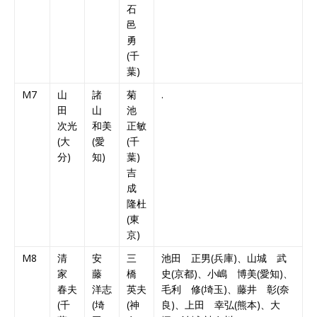
石
邑
勇
(千
葉)
M7
山
諸
菊
.
田
山
池
次光
和美
正敏
(大
(愛
(千
分)
知)
葉)
吉
成
隆杜
(東
京)
M8
清
安
三
池田 正男(兵庫)、山城 武
家
藤
橋
史(京都)、小嶋 博美(愛知)、
春夫
洋志
英夫
毛利 修(埼玉)、藤井 彰(奈
(千
(埼
(神
良)、上田 幸弘(熊本)、大