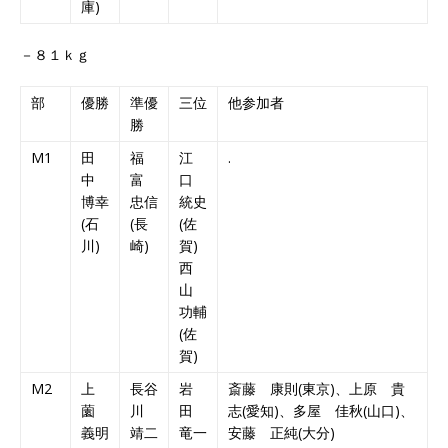
庫)
－８１ｋｇ
部
優勝
準優
三位
他参加者
勝
M1
田
福
江
.
中
富
口
博幸
忠信
統史
(石
(長
(佐
川)
崎)
賀)
西
山
功輔
(佐
賀)
M2
上
長谷
岩
斎藤 康則(東京)、上原 貴
薗
川
田
志(愛知)、多屋 佳秋(山口)、
義明
靖二
竜一
安藤 正純(大分)