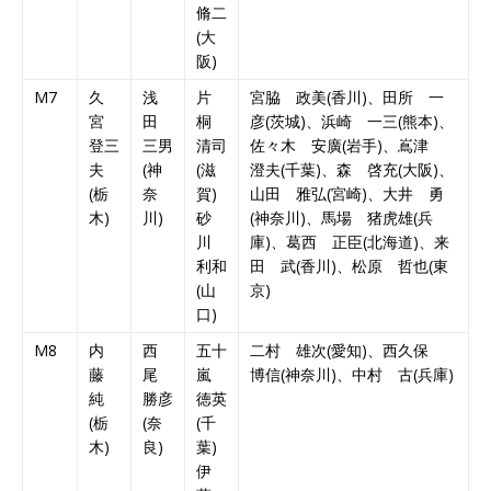
脩二
(大
阪)
M7
久
浅
片
宮脇 政美(香川)、田所 一
宮
田
桐
彦(茨城)、浜崎 一三(熊本)、
登三
三男
清司
佐々木 安廣(岩手)、嶌津
夫
(神
(滋
澄夫(千葉)、森 啓充(大阪)、
(栃
奈
賀)
山田 雅弘(宮崎)、大井 勇
木)
川)
砂
(神奈川)、馬場 猪虎雄(兵
川
庫)、葛西 正臣(北海道)、来
利和
田 武(香川)、松原 哲也(東
(山
京)
口)
M8
内
西
五十
二村 雄次(愛知)、西久保
藤
尾
嵐
博信(神奈川)、中村 古(兵庫)
純
勝彦
徳英
(栃
(奈
(千
木)
良)
葉)
伊