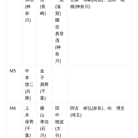
(神
(長
(滋
積(神奈川)
奈
崎)
賀)
川)
國
吉
真登
茂
(神
奈
川)
M5
中
金
.
.
本
子
啓二
満男
(兵
(千
庫)
葉)
M6
上
横
田
阿古 裕弘(奈良)、向 博文
木
山
中
(埼玉)
保男
孝信
穂波
(千
(石
(大
葉)
川)
分)