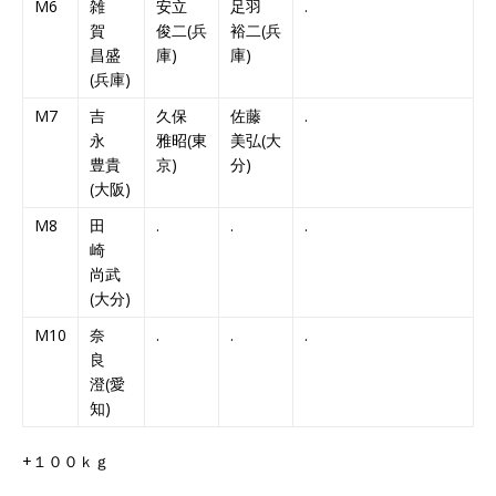
M6
雑
安立
足羽
.
賀
俊二(兵
裕二(兵
昌盛
庫)
庫)
(兵庫)
M7
吉
久保
佐藤
.
永
雅昭(東
美弘(大
豊貴
京)
分)
(大阪)
M8
田
.
.
.
崎
尚武
(大分)
M10
奈
.
.
.
良
澄(愛
知)
+１００ｋｇ