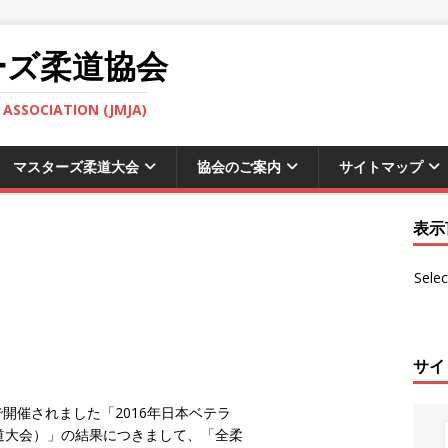
ーズ柔道協会
ASSOCIATION (JMJA)
マスターズ柔道大会
協会のご案内
サイトマップ
表示
Sele
サイ
で開催されました「2016年日本ベテラ
道大会）」の結果につきまして、「全柔