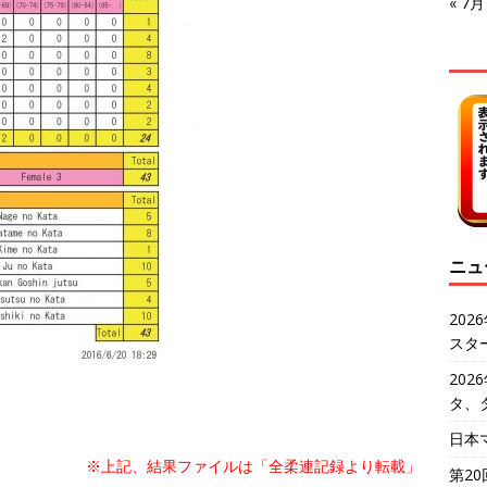
« 7月
ニュ
20
スタ
20
タ、
日本
※上記、結果ファイルは「全柔連記録より転載」
第2