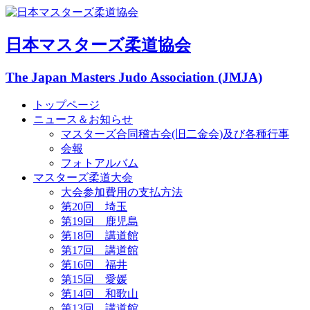
日本マスターズ柔道協会
The Japan Masters Judo Association (JMJA)
トップページ
ニュース＆お知らせ
マスターズ合同稽古会(旧二金会)及び各種行事
会報
フォトアルバム
マスターズ柔道大会
大会参加費用の支払方法
第20回 埼玉
第19回 鹿児島
第18回 講道館
第17回 講道館
第16回 福井
第15回 愛媛
第14回 和歌山
第13回 講道館