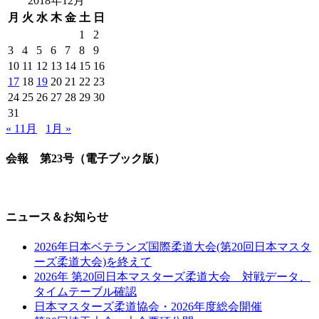
2018年12月
月
火
水
木
金
土
日
1
2
3
4
5
6
7
8
9
10
11
12
13
14
15
16
17
18
19
20
21
22
23
24
25
26
27
28
29
30
31
« 11月
1月 »
会報 第23号（電子ブック版）
ニュース＆お知らせ
2026年日本ベテランズ国際柔道大会(第20回日本マスタ
ーズ柔道大会)を終えて
2026年 第20回日本マスターズ柔道大会 対戦データ、
タイムテーブル確認
日本マスターズ柔道協会・2026年度総会開催