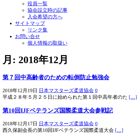
役員一覧
協会設立時の記事
入会希望の方へ
サイトマップ
リンク集
お問い合せ
個人情報の取扱い
月:
2018年12月
第７回中高齢者のための転倒防止勉強会
2018年12月19日
日本マスターズ柔道協会
0
平成２８年５月２５日に始められた第１回中高年者のた
[…]
第10回IJFベテランズ国際柔道大会参戦記
2018年12月17日
日本マスターズ柔道協会
0
西久保副会長の第10回IJFベテランズ国際柔道大会
[…]