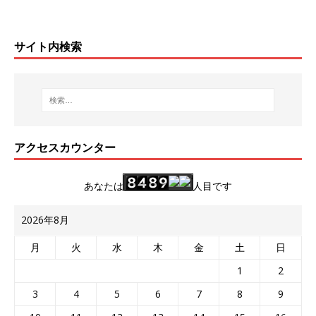
サイト内検索
アクセスカウンター
あなたは
人目です
2026年8月
月
火
水
木
金
土
日
1
2
3
4
5
6
7
8
9