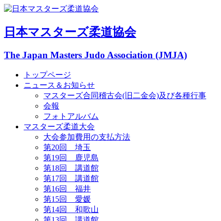
日本マスターズ柔道協会
The Japan Masters Judo Association (JMJA)
トップページ
ニュース＆お知らせ
マスターズ合同稽古会(旧二金会)及び各種行事
会報
フォトアルバム
マスターズ柔道大会
大会参加費用の支払方法
第20回 埼玉
第19回 鹿児島
第18回 講道館
第17回 講道館
第16回 福井
第15回 愛媛
第14回 和歌山
第13回 講道館