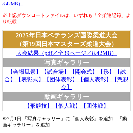
8.42MB）
※上記ダウンロードファイルは、いずれも「全柔連記録」よ
り転載
2025年日本ベテランズ国際柔道大会
（第19回日本マスターズ柔道大会）
大会結果（pdf／全39ページ／8.42MB）
写真ギャラリー
【会場風景】
【試合場】
【開会式】
【形】
【試
合】
【表彰式】
【団体表彰】
【個人表彰】
【懇親
会】
動画ギャラリー
【形競技】【個人戦】【団体戦】
※7月1日 「写真ギャラリー」に「個人表彰」を追加、「動
画ギャラリー」を追加