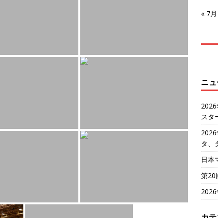
« 7月
ニュ
20
スタ
20
タ、
日本
第2
20
カテ