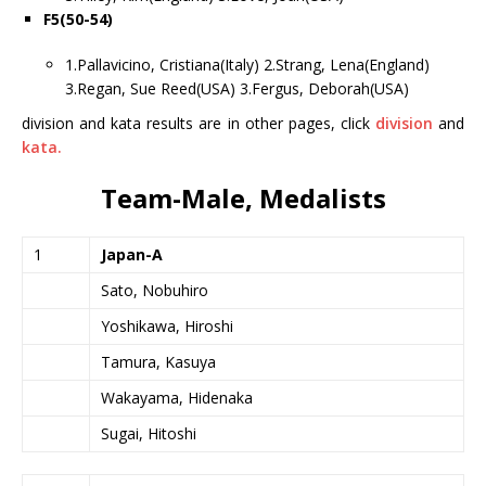
F5(50-54)
1.Pallavicino, Cristiana(Italy) 2.Strang, Lena(England)
3.Regan, Sue Reed(USA) 3.Fergus, Deborah(USA)
division and kata results are in other pages, click
division
and
kata.
Team-Male, Medalists
1
Japan-A
Sato, Nobuhiro
Yoshikawa, Hiroshi
Tamura, Kasuya
Wakayama, Hidenaka
Sugai, Hitoshi