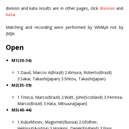
division and kata results are in other pages, click
division
and
kata.
Matching and recording were performed by WMAJA not by
JMJA.
Open
M1(30-34)
1.Daud, Marcos A(Brazil) 2.Kimura, Roberto(Brazil)
3.Sakai, Takashi(Japan) 3.Shitou, Takashi(Japan)
M2(35-39)
1.Trinica, Marco(Brazil) 2.Watt, John(Scotland) 3.Perrirea,
Marco(Brazil) 3.Hata, Mitsuura(Japan)
M3(40-44)
1.Kukurkhoev, Magomet(Russia) 2.Gfollner,
Helmuut(Austria) 3.Hopkins, Derek(England) 3.Epps,