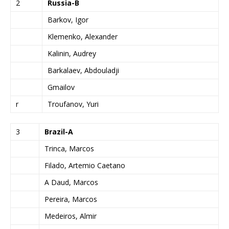
2
Russia-B
Barkov, Igor
Klemenko, Alexander
Kalinin, Audrey
Barkalaev, Abdouladji
Gmailov
r
Troufanov, Yuri
3
Brazil-A
Trinca, Marcos
Filado, Artemio Caetano
A Daud, Marcos
Pereira, Marcos
Medeiros, Almir