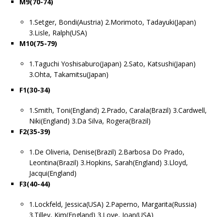
M9(70-74)
1.Setger, Bondi(Austria) 2.Morimoto, Tadayuki(Japan)
3.Lisle, Ralph(USA)
M10(75-79)
1.Taguchi Yoshisaburo(Japan) 2.Sato, Katsushi(Japan)
3.Ohta, Takamitsu(Japan)
F1(30-34)
1.Smith, Toni(England) 2.Prado, Carala(Brazil) 3.Cardwell,
Niki(England) 3.Da Silva, Rogera(Brazil)
F2(35-39)
1.De Oliveria, Denise(Brazil) 2.Barbosa Do Prado,
Leontina(Brazil) 3.Hopkins, Sarah(England) 3.Lloyd,
Jacqui(England)
F3(40-44)
1.Lockfeld, Jessica(USA) 2.Paperno, Margarita(Russia)
3.Tilley, Kim(England) 3.Love, Joan(USA)