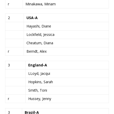
r
Minakawa, Miriam
2
USA-A
Hayashi, Diane
Lockfield, Jessica
Cheatum, Diana
r
Berndt, Alex
3
England-A
LLoyd, Jacqui
Hopkins, Sarah
Smith, Toni
r
Hussey, Jenny
3
Brazil-A