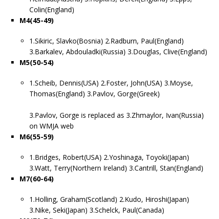
Colin(England)
M4(45-49)
1.Sikiric, Slavko(Bosnia) 2.Radburn, Paul(England)
3.Barkalev, Abdouladki(Russia) 3.Douglas, Clive(England)
M5(50-54)
1.Scheib, Dennis(USA) 2.Foster, John(USA) 3.Moyse,
Thomas(England) 3.Pavlov, Gorge(Greek)
3.Pavlov, Gorge is replaced as 3.Zhmaylor, Ivan(Russia)
on WMJA web
M6(55-59)
1.Bridges, Robert(USA) 2.Yoshinaga, Toyoki(Japan)
3.Watt, Terry(Northern Ireland) 3.Cantrill, Stan(England)
M7(60-64)
1.Holling, Graham(Scotland) 2.Kudo, Hiroshi(Japan)
3.Nike, Seki(Japan) 3.Schelck, Paul(Canada)