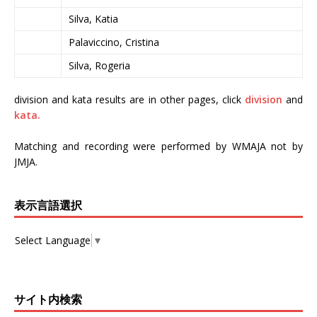
Silva, Katia
Palaviccino, Cristina
Silva, Rogeria
division and kata results are in other pages, click
division
and
kata.
Matching and recording were performed by WMAJA not by
JMJA.
表示言語選択
Select Language
▼
サイト内検索