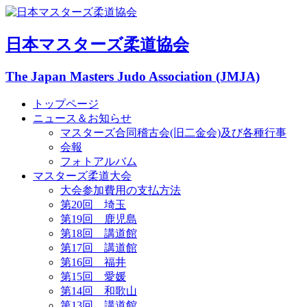
日本マスターズ柔道協会
The Japan Masters Judo Association (JMJA)
トップページ
ニュース＆お知らせ
マスターズ合同稽古会(旧二金会)及び各種行事
会報
フォトアルバム
マスターズ柔道大会
大会参加費用の支払方法
第20回 埼玉
第19回 鹿児島
第18回 講道館
第17回 講道館
第16回 福井
第15回 愛媛
第14回 和歌山
第13回 講道館