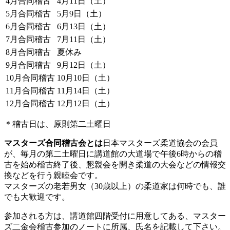
4月合同稽古
4月11日（土）
5月合同稽古
5月9日（土）
6月合同稽古
6月13日（土）
7月合同稽古
7月11日（土）
8月合同稽古
夏休み
9月合同稽古
9月12日（土）
10月合同稽古
10月10日（土）
11月合同稽古
11月14日（土）
12月合同稽古
12月12日（土）
＊稽古日は、原則第二土曜日
マスターズ合同稽古会とは
日本マスターズ柔道協会の会員
が、毎月の第二土曜日に講道館の大道場で午後6時からの稽
古を始め稽古終了後、懇親会を開き柔道の大会などの情報交
換などを行う親睦会です。
マスターズの老若男女（30歳以上）の柔道家は何時でも、誰
でも大歓迎です。
参加される方は、講道館四階受付に用意してある、マスター
ズ二金会稽古参加のノートに所属、氏名を記載して下さい。