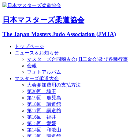
日本マスターズ柔道協会
The Japan Masters Judo Association (JMJA)
トップページ
ニュース＆お知らせ
マスターズ合同稽古会(旧二金会)及び各種行事
会報
フォトアルバム
マスターズ柔道大会
大会参加費用の支払方法
第20回 埼玉
第19回 鹿児島
第18回 講道館
第17回 講道館
第16回 福井
第15回 愛媛
第14回 和歌山
第13回 講道館