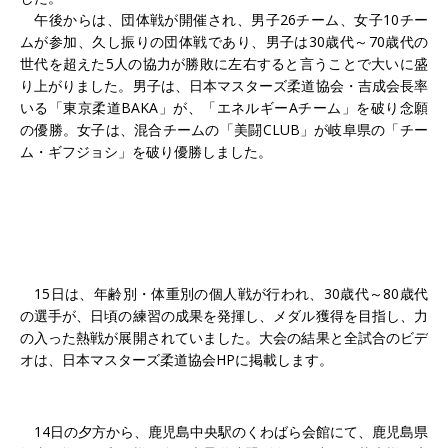
午後からは、団体戦が開催され、男子26チーム、女子10チー
ムが参加、久し振りの団体戦であり、男子は30歳代～70歳代の
世代を超えた5人の協力が勝敗に左右すると言うことで大いに盛
り上がりました。男子は、日本マスターズ柔道協会・吉成会長率
いる「東京柔道BAKA」が、「エネルギーAチーム」を破り念願
の優勝。女子は、混合チームの「美闘CLUB」が岐阜県の「チー
ム・ギフジョシ」を破り優勝しました。
15日は、年齢別・体重別の個人戦が行われ、30歳代～80歳代
の選手が、日頃の練習の成果を発揮し、メダル獲得を目指し、力
の入った熱戦が展開されていました。大会の結果と全試合のビデ
オは、日本マスターズ柔道協会HPに掲載します。
14日の夕方から、鹿児島中央駅のくわばら会館にて、鹿児島県