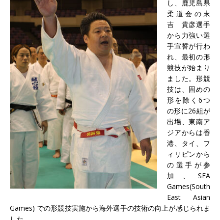
し、鹿児島県
柔道会の末
吉 貴彦選手
から力強い選
手宣誓が行わ
れ、最初の形
競技が始まり
ました。形競
技は、固めの
形を除く6つ
の形に26組が
出場、東南ア
ジアからは香
港、タイ、フ
ィリピンから
の選手が参
加、SEA
Games(South
East Asian
Games) での形競技実施から海外選手の技術の向上が感じられま
した。