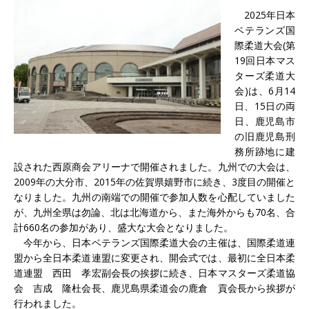
2025年日本
ベテランズ国
際柔道大会(第
19回日本マス
ターズ柔道大
会)は、6月14
日、15日の両
日、鹿児島市
の旧鹿児島刑
務所跡地に建
設された西原商会アリーナで開催されました。九州での大会は、
2009年の大分市、2015年の佐賀県嬉野市に続き、3度目の開催と
なりました。九州の南端での開催で参加人数を心配していました
が、九州全県は勿論、北は北海道から、また海外からも70名、合
計660名の参加があり、盛大な大会となりました。
今年から、日本ベテランズ国際柔道大会の主催は、国際柔道連
盟から全日本柔道連盟に変更され、開会式では、最初に全日本柔
道連盟 西田 孝宏副会長の挨拶に続き、日本マスターズ柔道協
会 吉成 隆杜会長、鹿児島県柔道会の鹿倉 貢会長から挨拶が
行われました。