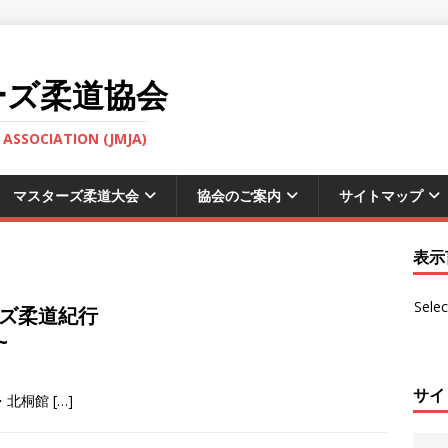
ーズ柔道協会
ASSOCIATION (JMJA)
マスターズ柔道大会
協会のご案内
サイトマップ
表示
Sele
ンズ柔道紀行
~
サイ
・北桐館
[…]