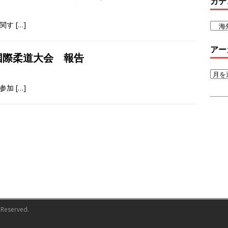
カテ
に関す
[…]
アー
ズ国際柔道大会 報告
 参加
[…]
s Reserved.