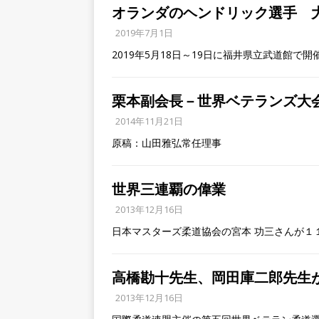
オランダのヘンドリック選手 
2019年7月1日
2019年5月18日～19日に福井県立武道館で開
栗本副会長－世界ベテランズ大
2014年11月21日
原稿：山田雅弘常任理事
世界三連覇の偉業
2013年12月16日
日本マスターズ柔道協会の宮本 功三さんが１
高橋勘十先生、岡田庫二郎先生
2013年12月16日