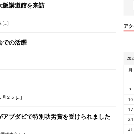
大阪講道館を来訪
催
[…]
アク
会での活躍
20
月
3
１月２５
[…]
10
17
がアブダビで特別功労賞を受けられました
24
31