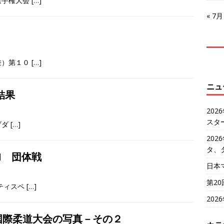
選手権大会
[…]
« 7月
兼）第１０
[…]
ニュ
結果
20
スタ
ブダ
[…]
20
タ、
I 団体戦
日本
第2
ティスペ
[…]
20
ズ国際柔道大会の写真－その２